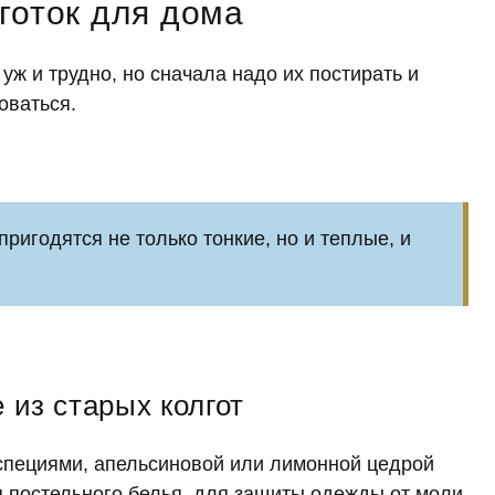
готок для дома
уж и трудно, но сначала надо их постирать и
оваться.
ригодятся не только тонкие, но и теплые, и
из старых колгот
специями, апельсиновой или лимонной цедрой
я постельного белья, для защиты одежды от моли,