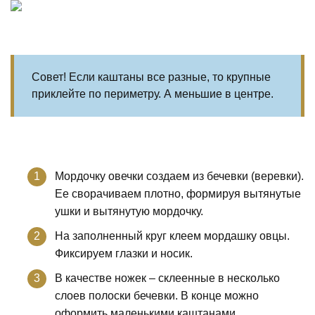
Совет! Если каштаны все разные, то крупные
приклейте по периметру. А меньшие в центре.
Мордочку овечки создаем из бечевки (веревки).
Ее сворачиваем плотно, формируя вытянутые
ушки и вытянутую мордочку.
На заполненный круг клеем мордашку овцы.
Фиксируем глазки и носик.
В качестве ножек – склеенные в несколько
слоев полоски бечевки. В конце можно
оформить маленькими каштанами.