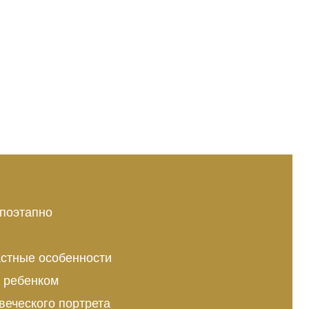
 поэтапно
астные особенности
с ребенком
веческого портрета