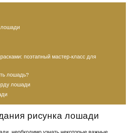
 лошади
расками: поэтапный мастер-класс для
ать лошадь?
орду лошади
ади
дания рисунка лошади
шади, необходимо узнать некоторые важные