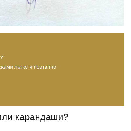
и?
сками легко и поэтапно
 или карандаши?