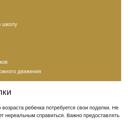
в школу
ков
рожного движения
лки
о возраста ребенка потребуется свои поделки. Не
анет нереальным справиться. Важно предоставлять