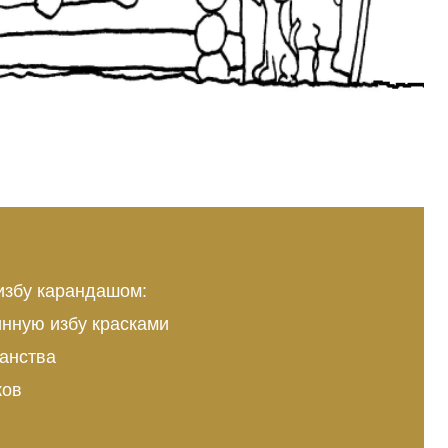
 избу карандашом:
инную избу красками
ранства
ков