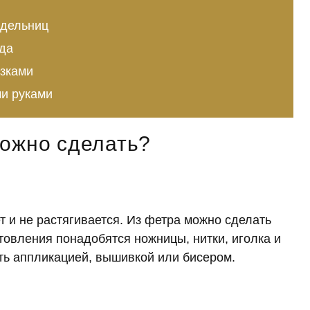
одельниц
да
язками
и руками
можно сделать?
т и не растягивается. Из фетра можно сделать
товления понадобятся ножницы, нитки, иголка и
ть аппликацией, вышивкой или бисером.