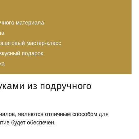
учного материала
ла
пошаговый мастер-класс
вкусный подарок
ка
уками из подручного
иалов, являются отличным способом для
тив будет обеспечен.